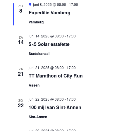
Uitgelicht
juni 8, 2025 @ 08:00
-
17:00
ZO
8
Expeditie Vamberg
Vamberg
juni 14, 2025 @ 08:00
-
17:00
ZA
14
5×5 Solar estafette
Stadskanaal
juni 21, 2025 @ 08:00
-
17:00
ZA
21
TT Marathon of City Run
Assen
juni 22, 2025 @ 08:00
-
17:00
ZO
22
100 mijl van Sint-Annen
Sint-Annen
juni 29, 2025 @ 08:00
-
17:00