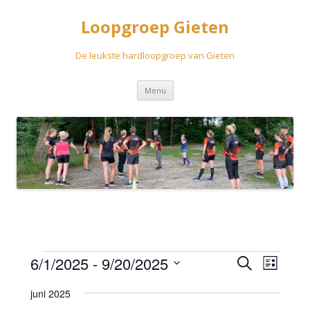
Loopgroep Gieten
De leukste hardloopgroep van Gieten
Spring
Menu
naar
inhoud
Evenementen
Evenementen
Eveneme
6/1/2025
 - 
9/20/2025
Zoeken
Zoeken
weergav
Lijst
en
navigatie
Selecteer
weergeven
een
juni 2025
navigatie
datum.