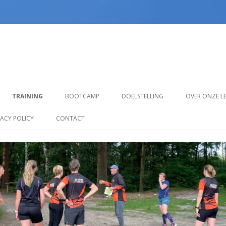
Spring
naar
TRAINING
BOOTCAMP
DOELSTELLING
OVER ONZE L
inhoud
TRAINING VOOR BEGINNERS
VACY POLICY
CONTACT