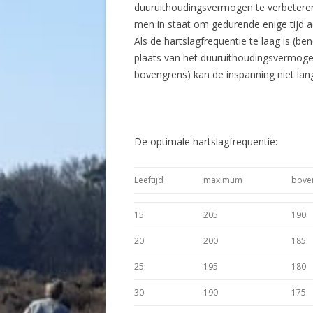
duuruithoudingsvermogen te verbetere
men in staat om gedurende enige tijd a
Als de hartslagfrequentie te laag is (b
plaats van het duuruithoudingsvermogen
bovengrens) kan de inspanning niet l
De optimale hartslagfrequentie:
Leeftijd
maximum
bove
15
205
190
20
200
185
25
195
180
30
190
175