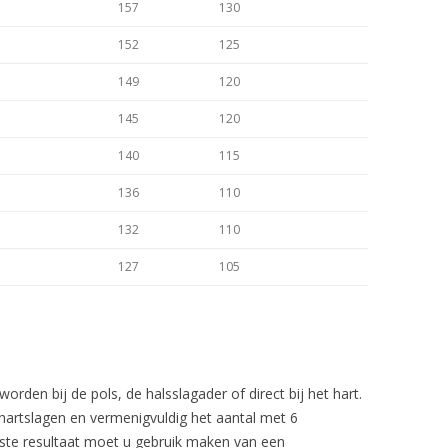
157
130
152
125
149
120
145
120
140
115
136
110
132
110
127
105
den bij de pols, de halsslagader of direct bij het hart.
hartslagen en vermenigvuldig het aantal met 6
beste resultaat moet u gebruik maken van een