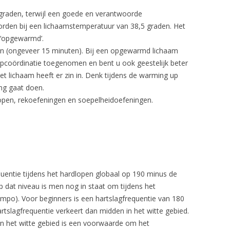
graden, terwijl een goede en verantwoorde
orden bij een lichaamstemperatuur van 38,5 graden. Het
 ‘opgewarmd’.
en (ongeveer 15 minuten). Bij een opgewarmd lichaam
oopcoördinatie toegenomen en bent u ook geestelijk beter
et lichaam heeft er zin in. Denk tijdens de warming up
ing gaat doen.
lopen, rekoefeningen en soepelheidoefeningen.
requentie tijdens het hardlopen globaal op 190 minus de
 op dat niveau is men nog in staat om tijdens het
empo). Voor beginners is een hartslagfrequentie van 180
rtslagfrequentie verkeert dan midden in het witte gebied.
 in het witte gebied is een voorwaarde om het