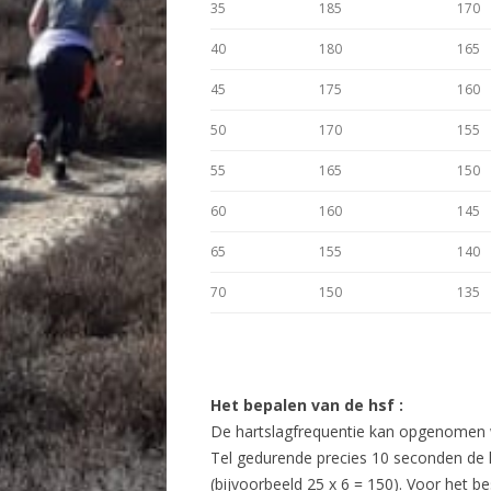
35
185
170
40
180
165
45
175
160
50
170
155
55
165
150
60
160
145
65
155
140
70
150
135
Het bepalen van de hsf :
De hartslagfrequentie kan opgenomen wor
Tel gedurende precies 10 seconden de 
(bijvoorbeeld 25 x 6 = 150). Voor het 