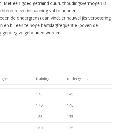
n. Met een goed getraind duuruithoudingsvermogen is
chtereen een inspanning vol te houden.
eneden de ondergrens) dan vindt er nauwelijks verbetering
 en bij een te hoge hartslagfrequentie (boven de
ang genoeg volgehouden worden.
ngrens
training
ondergrens
173
145
170
140
165
135
160
135