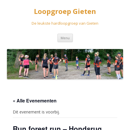
Loopgroep Gieten
De leukste hardloopgroep van Gieten
Spring
Menu
naar
inhoud
« Alle Evenementen
Dit evenement is voorbij.
Run forest run – Hondsrug