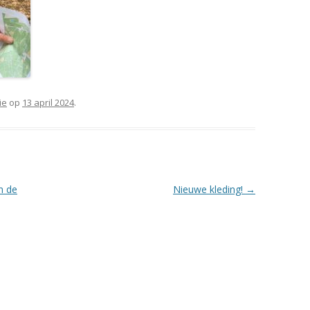
ie
op
13 april 2024
.
n de
Nieuwe kleding!
→