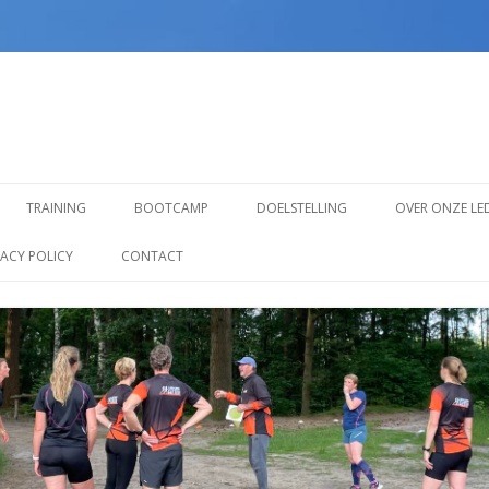
Spring
naar
TRAINING
BOOTCAMP
DOELSTELLING
OVER ONZE LE
inhoud
TRAINING VOOR BEGINNERS
VACY POLICY
CONTACT