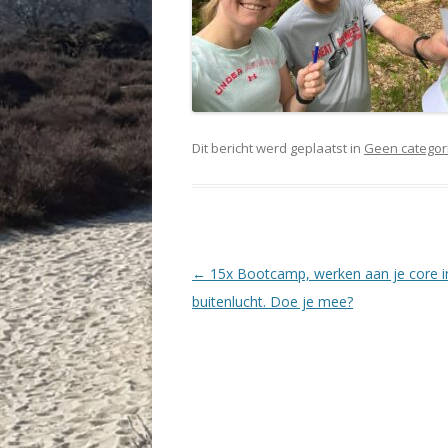
Dit bericht werd geplaatst in
Geen categor
Berichtnavigatie
←
15x Bootcamp, werken aan je core i
buitenlucht. Doe je mee?