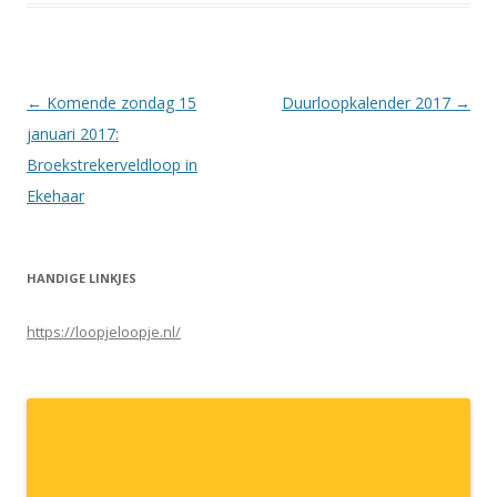
Berichtnavigatie
←
Komende zondag 15
Duurloopkalender 2017
→
januari 2017:
Broekstrekerveldloop in
Ekehaar
HANDIGE LINKJES
https://loopjeloopje.nl/