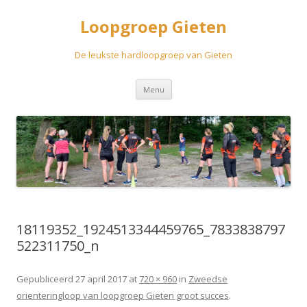
Loopgroep Gieten
De leukste hardloopgroep van Gieten
Spring
Menu
naar
inhoud
18119352_1924513344459765_7833838797
522311750_n
Gepubliceerd
27 april 2017
at
720 × 960
in
Zweedse
orienteringloop van loopgroep Gieten groot succes
.