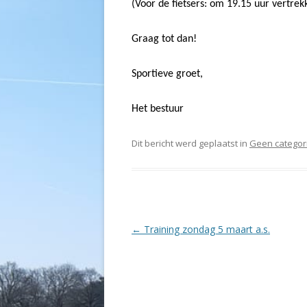
(Voor de fietsers: om 19.15 uur vertre
Graag tot dan!
Sportieve groet,
Het bestuur
Dit bericht werd geplaatst in
Geen categor
Berichtnavigatie
←
Training zondag 5 maart a.s.