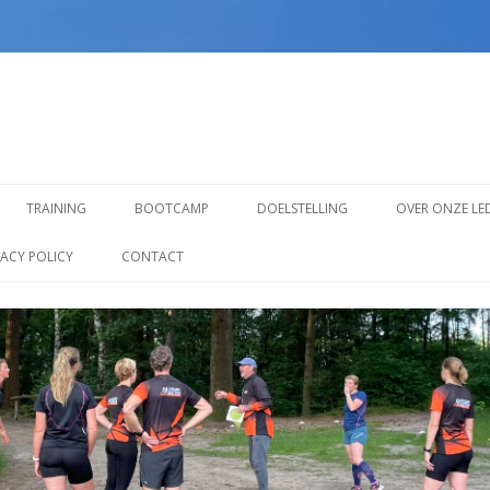
Spring
naar
TRAINING
BOOTCAMP
DOELSTELLING
OVER ONZE LE
inhoud
TRAINING VOOR BEGINNERS
VACY POLICY
CONTACT