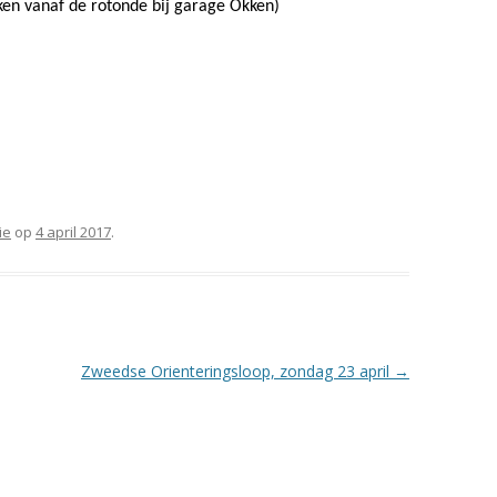
kken vanaf de rotonde bij garage Okken)
ie
op
4 april 2017
.
Zweedse Orienteringsloop, zondag 23 april
→