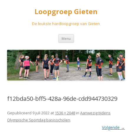
Loopgroep Gieten
De leukste hardloopgroep van Gieten
Spring
Menu
naar
inhoud
f12bda50-bff5-428a-96de-cdd944730329
Gepubliceerd
9 juli 2022
at
1536 × 2048
in
Aanwezig tijdens
Olympische Sportdag basisscholen
.
Volgende →