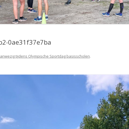
b2-0ae31f37e7ba
anwezig tijdens Olympische Sportdag basisscholen
.