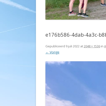
e176b586-4dab-4a3c-b8
Gepubliceerd
9 juli 2022
at
2048 × 1536
in
A
← Vorige