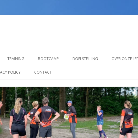
Spring
naar
TRAINING
BOOTCAMP
DOELSTELLING
OVER ONZE LE
inhoud
TRAINING VOOR BEGINNERS
VACY POLICY
CONTACT