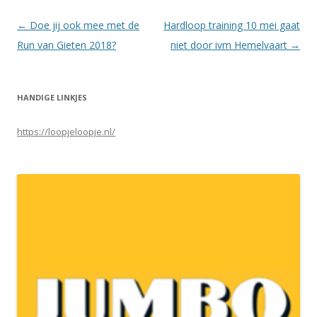
Berichtnavigatie
←
Doe jij ook mee met de
Hardloop training 10 mei gaat
Run van Gieten 2018?
niet door ivm Hemelvaart
→
HANDIGE LINKJES
https://loopjeloopje.nl/