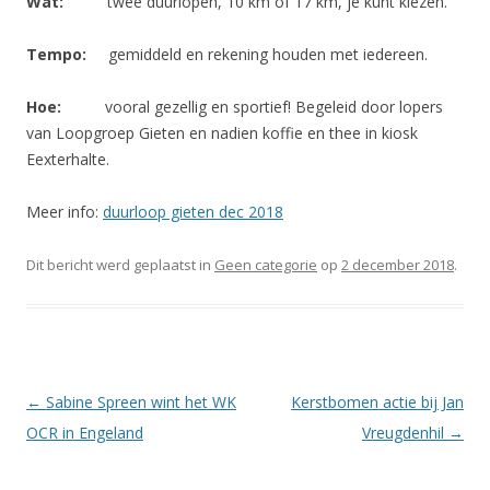
Wat:
twee duurlopen, 10 km of 17 km, je kunt kiezen.
Tempo:
gemiddeld en rekening houden met iedereen.
Hoe:
vooral gezellig en sportief! Begeleid door lopers
van Loopgroep Gieten en nadien koffie en thee in kiosk
Eexterhalte.
Meer info:
duurloop gieten dec 2018
Dit bericht werd geplaatst in
Geen categorie
op
2 december 2018
.
Berichtnavigatie
←
Sabine Spreen wint het WK
Kerstbomen actie bij Jan
OCR in Engeland
Vreugdenhil
→