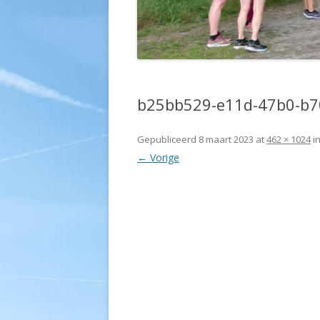
b25bb529-e11d-47b0-b
Gepubliceerd
8 maart 2023
at
462 × 1024
i
← Vorige