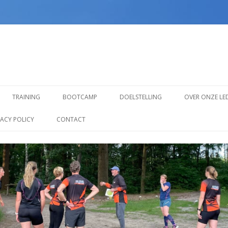
Spring
naar
TRAINING
BOOTCAMP
DOELSTELLING
OVER ONZE LE
inhoud
TRAINING VOOR BEGINNERS
VACY POLICY
CONTACT