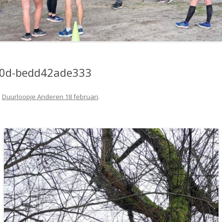
70d-bedd42ade333
n
Duurloopje Anderen 18 februari
.