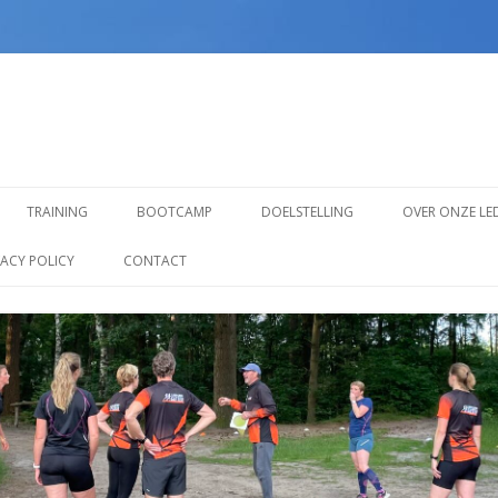
Spring
naar
TRAINING
BOOTCAMP
DOELSTELLING
OVER ONZE LE
inhoud
TRAINING VOOR BEGINNERS
VACY POLICY
CONTACT