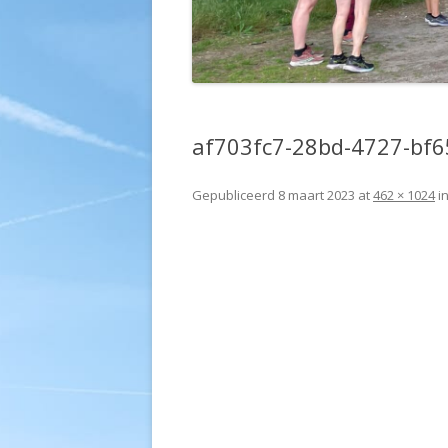
af703fc7-28bd-4727-bf
Gepubliceerd
8 maart 2023
at
462 × 1024
i