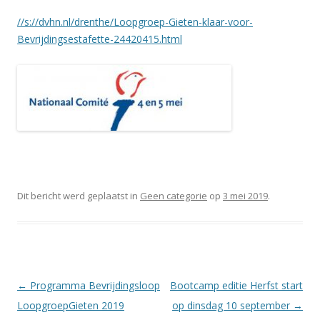
//s://dvhn.nl/drenthe/Loopgroep-Gieten-klaar-voor-
Bevrijdingsestafette-24420415.html
Dit bericht werd geplaatst in
Geen categorie
op
3 mei 2019
.
Berichtnavigatie
←
Programma Bevrijdingsloop
Bootcamp editie Herfst start
LoopgroepGieten 2019
op dinsdag 10 september
→