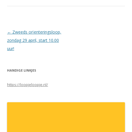
Berichtnavigatie
←
Zweeds orïenteringsloop,
zondag 29 april, start 10.00
uur!
HANDIGE LINKJES
https://loopjeloopje.nl/