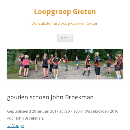
Loopgroep Gieten
De leukste hardloopgroep van Gieten
Spring
Menu
naar
inhoud
gouden schoen John Broekman
Gepubliceerd
20 januari 2017
at
720 × 960
in
Wisselschoen 2016
voor John Broekman
.
← Vorige