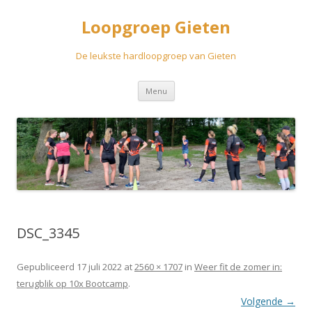
Loopgroep Gieten
De leukste hardloopgroep van Gieten
Spring
Menu
naar
inhoud
DSC_3345
Gepubliceerd
17 juli 2022
at
2560 × 1707
in
Weer fit de zomer in:
terugblik op 10x Bootcamp
.
Volgende →