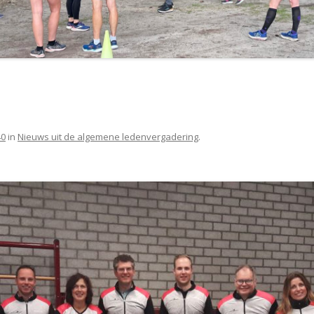
40
in
Nieuws uit de algemene ledenvergadering
.