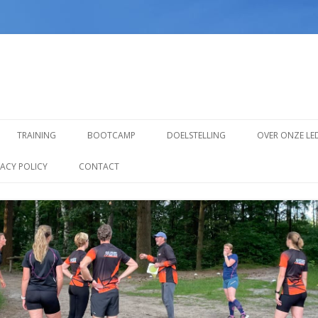
Spring
naar
TRAINING
BOOTCAMP
DOELSTELLING
OVER ONZE LE
inhoud
TRAINING VOOR BEGINNERS
VACY POLICY
CONTACT