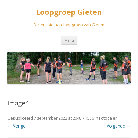
Loopgroep Gieten
De leukste hardloopgroep van Gieten
Spring
Menu
naar
inhoud
image4
Gepubliceerd
7 september 2022
at
2048 × 1536
in
Fotogalerij
.
← Vorige
Volgende →