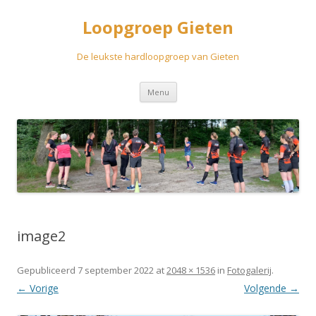
Loopgroep Gieten
De leukste hardloopgroep van Gieten
Spring
Menu
naar
inhoud
image2
Gepubliceerd
7 september 2022
at
2048 × 1536
in
Fotogalerij
.
← Vorige
Volgende →