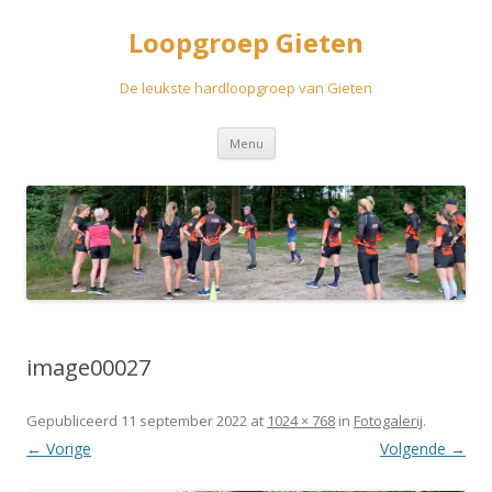
Loopgroep Gieten
De leukste hardloopgroep van Gieten
Spring
Menu
naar
inhoud
image00027
Gepubliceerd
11 september 2022
at
1024 × 768
in
Fotogalerij
.
← Vorige
Volgende →