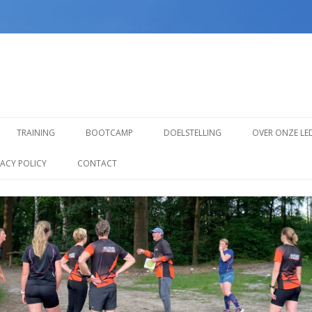
Spring
naar
TRAINING
BOOTCAMP
DOELSTELLING
OVER ONZE LE
inhoud
TRAINING VOOR BEGINNERS
VACY POLICY
CONTACT