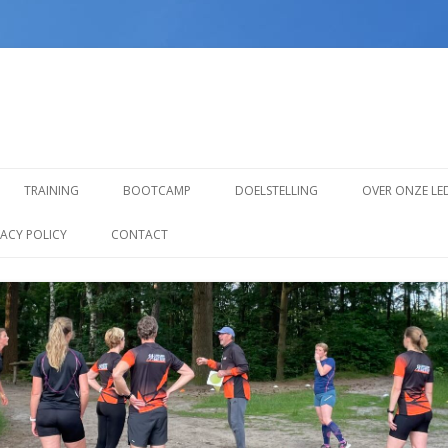
Spring
naar
TRAINING
BOOTCAMP
DOELSTELLING
OVER ONZE LE
inhoud
TRAINING VOOR BEGINNERS
VACY POLICY
CONTACT