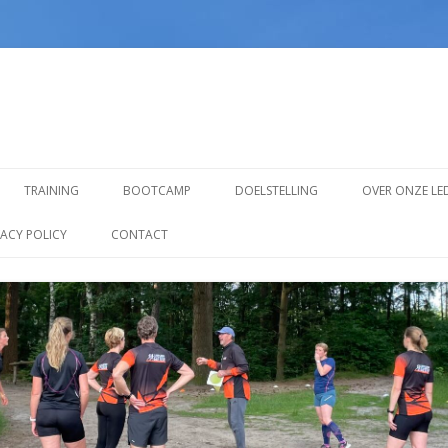
Spring
naar
TRAINING
BOOTCAMP
DOELSTELLING
OVER ONZE LE
inhoud
TRAINING VOOR BEGINNERS
VACY POLICY
CONTACT