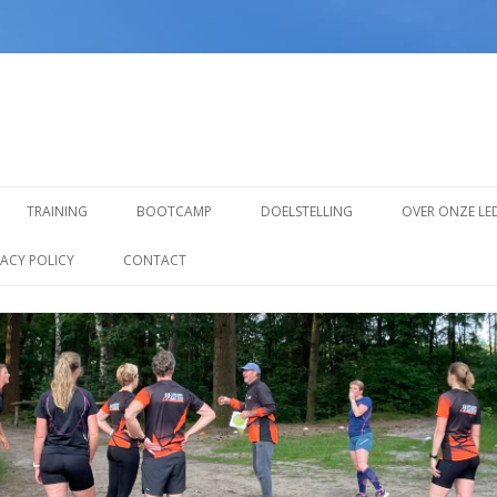
Spring
naar
TRAINING
BOOTCAMP
DOELSTELLING
OVER ONZE LE
inhoud
TRAINING VOOR BEGINNERS
VACY POLICY
CONTACT