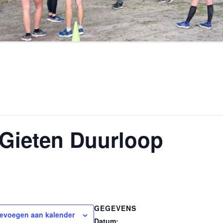
Gieten Duurloop
GEGEVENS
evoegen aan kalender
Datum: