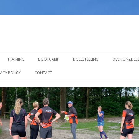
Spring
naar
TRAINING
BOOTCAMP
DOELSTELLING
OVER ONZE LE
inhoud
TRAINING VOOR BEGINNERS
VACY POLICY
CONTACT