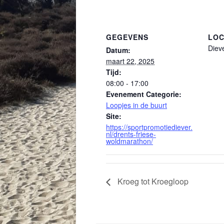
GEGEVENS
LOC
Diev
Datum:
maart 22, 2025
Tijd:
08:00 - 17:00
Evenement Categorie:
Loopjes in de buurt
Site:
https://sportpromotiediever.
nl/drents-friese-
woldmarathon/
Kroeg tot Kroegloop