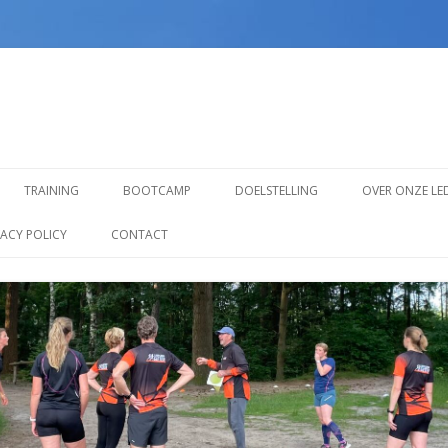
Spring
naar
TRAINING
BOOTCAMP
DOELSTELLING
OVER ONZE LE
inhoud
TRAINING VOOR BEGINNERS
VACY POLICY
CONTACT