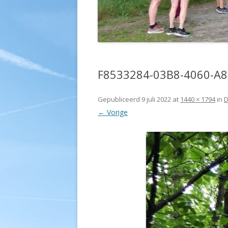
F8533284-03B8-4060-A
Gepubliceerd
9 juli 2022
at
1440 × 1794
in
D
← Vorige