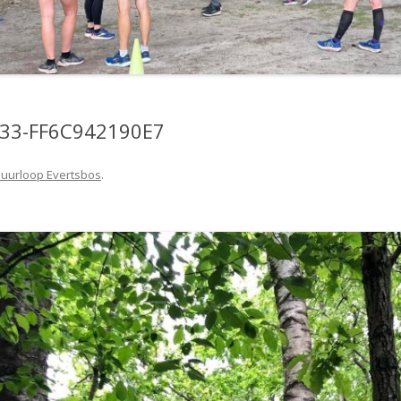
833-FF6C942190E7
uurloop Evertsbos
.