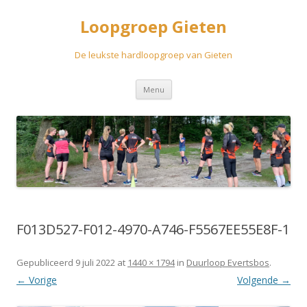
Loopgroep Gieten
De leukste hardloopgroep van Gieten
Spring
Menu
naar
inhoud
F013D527-F012-4970-A746-F5567EE55E8F-1
Gepubliceerd
9 juli 2022
at
1440 × 1794
in
Duurloop Evertsbos
.
← Vorige
Volgende →