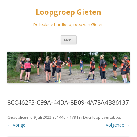
Loopgroep Gieten
De leukste hardloopgroep van Gieten
Spring
Menu
naar
inhoud
8CC462F3-C99A-44DA-8B09-4A78A4B86137
Gepubliceerd
9 juli 2022
at
1440 × 1794
in
Duurloop Evertsbos
.
← Vorige
Volgende →