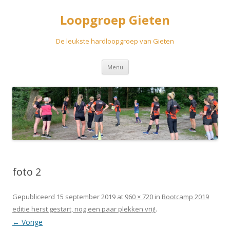
Loopgroep Gieten
De leukste hardloopgroep van Gieten
Spring
Menu
naar
inhoud
foto 2
Gepubliceerd
15 september 2019
at
960 × 720
in
Bootcamp 2019
editie herst gestart, nog een paar plekken vrij!
.
← Vorige