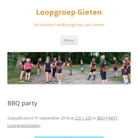
Loopgroep Gieten
De leukste hardloopgroep van Gieten
Spring
Menu
naar
inhoud
BBQ party
Gepubliceerd
15 september 2018
at
225 × 225
in
BBQ PARTY
LoopgroepGieten
.