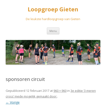
Loopgroep Gieten
De leukste hardloopgroep van Gieten
Spring
Menu
naar
inhoud
sponsoren circuit
Gepubliceerd
12 februari 2017
at
960 × 960
in
3e editie ‘3 meren
cross’ mede mogelijk gemaakt door:
.
← Vorige