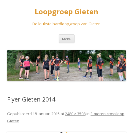
Loopgroep Gieten
De leukste hardloopgroep van Gieten
Spring
Menu
naar
inhoud
Flyer Gieten 2014
Gepubliceerd
18 januari 2015
at
2480 × 3508
in
3-meren crossloop
Gieten
.